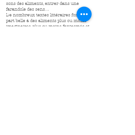
sons des aliments, entrer dans une
farandole des sens…
De nombreux textes littéraires font la
part belle à des aliments plus ou moins
imaginaires, plus ou moins fantasmés et
offrent ainsi des visions artistiques
fortes de ce geste – normalement ! –
quotidien qu’est « manger ».
Amuse-bouche propose une lecture de
différents extraits de romans et poèmes
d’auteurs et autrices de différentes
époques… évoquant différents aliments.
Cette lecture est jalonnée de bouchées à
picorer accompagnées de musiques,
plongeant ainsi les auditeurs et
auditrices dans une atmosphère
particulière, offrant une nouvelle
dimension aux textes littéraires.