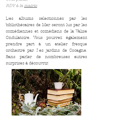
RDV à la
mairie
Des albums sélectionnés par les
bibliothécaires de Mer seront lus par les
comédiennes et comédiens de la Valise
Ondulatoire. Vous pourrez également
prendre part à un atelier fresque
orchestré par Les jardins de Cocagne.
Sans parler de nombreuses autres
surprises à découvrir.