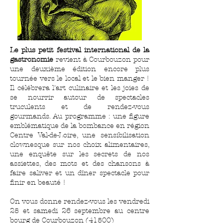
Le plus petit festival international de la
gastronomie
revient à Courbouzon pour
une deuxième édition encore plus
tournée vers le local et le bien manger !
Il célébrera l'art culinaire et les joies de
se nourrir autour de spectacles
truculents et de rendez-vous
gourmands. Au programme : une figure
emblématique de la bombance en région
Centre Val-de-Loire, une sensibilisation
clownesque sur nos choix alimentaires,
une enquête sur les secrets de nos
assiettes, des mots et des chansons à
faire saliver et un dîner spectacle pour
finir en beauté !
On vous donne rendez-vous les vendredi
25 et samedi 26 septembre au centre
bourg de
Courbouzon
(41500)