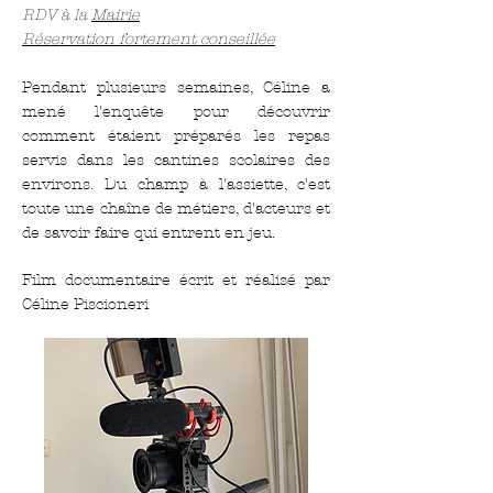
RDV à la
Mairie
Réservation fortement conseillée
Pendant plusieurs semaines, Céline a
mené l'enquête pour découvrir
comment étaient préparés les repas
servis dans les cantines scolaires des
environs. Du champ à l'assiette, c'est
toute une chaîne de métiers, d'acteurs et
de savoir faire qui entrent en jeu.
Film documentaire écrit et réalisé par
Céline Piscioneri