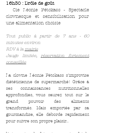
16h30 : Drôle de goût
Cie Léonie Pétokass - Spectacle
clownesque et sensibilisation pour
une alimentation choisie
Tout public à partir de 7 ans - 60
minutes environ
RDV à la
mairie
Jauge limitée,
réservation fortement
conseillée
La clowne Léonie Pétokass s'improvise
diététicienne de supermarché! Grâce à
ses connaissances nutritionnelles
approfondies, vous saurez tout sur le
grand pouvoir des aliments
transformés. Mais emportée par sa
gourmandise, elle déborde rapidement
pour suivre son propre plaisir...