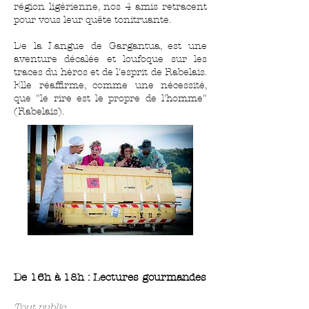
région ligérienne, nos 4 amis retracent
pour vous leur quête tonitruante.
De la Langue de Gargantua, est une
aventure décalée et loufoque sur les
traces du héros et de l'esprit de Rabelais.
Elle réaffirme, comme une nécessité,
que "le rire est le propre de l'homme"
(Rabelais).
De 16h à 18h : Lectures gourmandes
Tout public