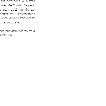
le est adressée à Mémé
 mer de Corail. Le petit
, sait qu’il va devoir
courrier. Il devra faire
 hostiles et rencontrer
ir à sa quête.
és est une invitation à
 l'autre.