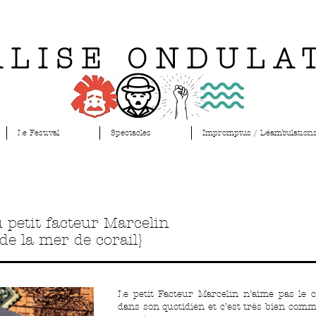
ALISE ONDULA
Le Festival
Spectacles
Impromptus / Déambulation
 petit facteur Marcelin
 de la mer de corail}
Le petit Facteur Marcelin n’aime pas le c
dans son quotidien et c’est très bien com