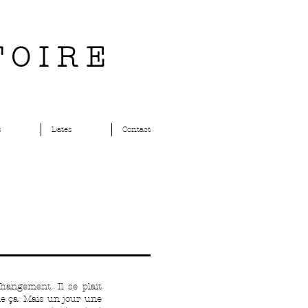
TOIRE
s
Dates
Contact
hangement. Il se plait
me ça. Mais un jour une